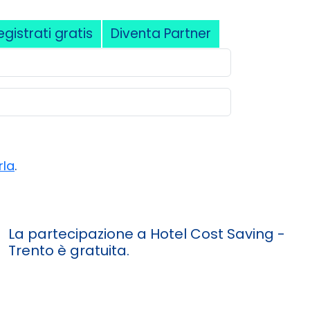
egistrati gratis
Diventa Partner
rla
.
La partecipazione a
Hotel Cost Saving -
Trento
è gratuita.